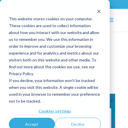
+33 (0)2 43 53 18 81
info@shortways.com
This website stores cookies on your computer.
These cookies are used to collect information
about how you interact with our website and allow
us to remember you. We use this information in
order to improve and customize your browsing
Nouveau design pour notre
experience and for analytics and metrics about our
console de gestion de
visitors both on this website and other media. To
contenus !
find out more about the cookies we use, see our
Privacy Policy.
Oct 31, 2023
|
Nouveautés
,
Shortways Assistant
If you decline, your information won’t be tracked
when you visit this website. A single cookie will be
used in your browser to remember your preference
not to be tracked.
Cookies settings
Accept
Decline