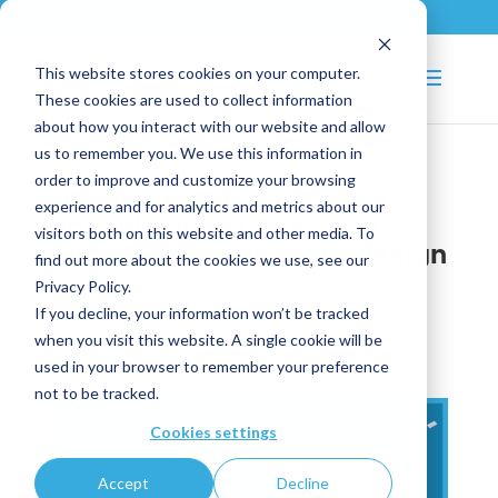
+33 (0)2 43 53 18 81
info@shortways.com
This website stores cookies on your computer.
These cookies are used to collect information
about how you interact with our website and allow
us to remember you. We use this information in
order to improve and customize your browsing
Nouveau look pour une
experience and for analytics and metrics about our
nouvelle vie : l’Assistant
visitors both on this website and other media. To
Shortways change de design
find out more about the cookies we use, see our
Privacy Policy.
Mar 28, 2022
|
Nouveautés
,
Shortways Assistant
If you decline, your information won’t be tracked
when you visit this website. A single cookie will be
used in your browser to remember your preference
not to be tracked.
Cookies settings
Accept
Decline