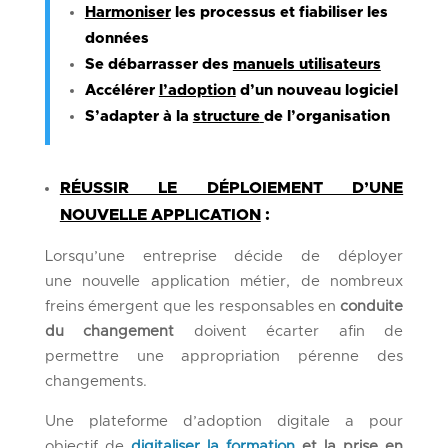
Harmoniser
les processus et fiabiliser les
données
Se débarrasser des
manuels utilisateurs
Accélérer
l’adoption
d’un nouveau logiciel
S’adapter à la
structure
de l’organisation
RÉUSSIR LE DÉPLOIEMENT D’UNE
NOUVELLE APPLICATION
:
Lorsqu’une entreprise décide de déployer
une
nouvelle
application métier, de nombreux
freins émergent que les responsables en
conduite
du changement
doivent écarter afin de
permettre une appropriation pérenne des
changements.
Une plateforme d’adoption digitale
a pour
objectif
de
digitaliser la formation
et la prise en