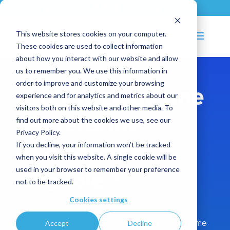
+33 (0)2 43 53 18 81
info@shortways.com
This website stores cookies on your computer.
These cookies are used to collect information
about how you interact with our website and allow
us to remember you. We use this information in
order to improve and customize your browsing
Qu’est-ce qu’une
experience and for analytics and metrics about our
visitors both on this website and other media. To
Plateforme
find out more about the cookies we use, see our
Privacy Policy.
If you decline, your information won’t be tracked
d’Adoption
when you visit this website. A single cookie will be
used in your browser to remember your preference
Digitale ?
not to be tracked.
Cookies settings
Accept
Decline
Vous souhaitez tout savoir sur la plateforme