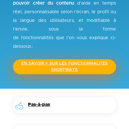
pouvoir créer du contenu
d’aide
en temps
réel, personnalisable
selon l’écran, le profil ou
la langue de
s
utilisateur
s
,
et modifiable à
l’envie,
sous la forme
de
fonctionnalités
que
l’on vous explique ci-
dessous :
EN SAVOIR + SUR LES FONCTIONNALITÉS
SHORTWAYS
Pas-à-pas