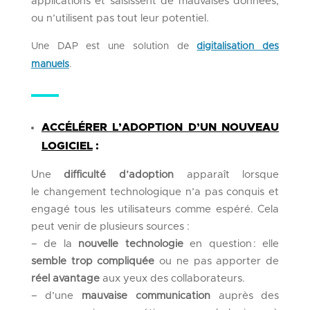
applications et saisissent de mauvaises données,
ou n’utilisent pas tout leur potentiel.
Une DAP
est une solution de
digitalisation des
manuels
.
ACCÉLÉRER L’ADOPTION D’UN NOUVEAU
LOGICIEL
:
Un
e
difficulté
d’adoption
apparaît lorsque
le
changement technologique
n’a pas conquis et
engagé tous les utilisateurs
comme espéré
.
Cela
peut venir de
plusieurs sources
:
– de
la
nouvelle technologie
en question
:
elle
semble trop compliquée
ou
ne
pas apporter de
réel avantage
aux yeux des collaborateurs.
– d’u
ne
mauvaise communication
auprès des