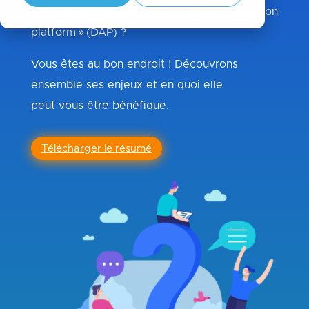
d’adoption digitale ou « digital adoption
platform »
(DAP)
?
Vous êtes au bon endroit ! D
écouvrons
ensemble
ses enjeux
et en quoi elle
peut
vous être bénéfiqu
e
.
Télécharger le résumé