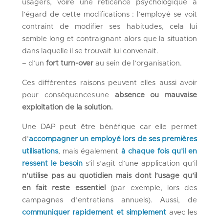
usagers, voire une réticence psychologique à
l’égard de cette modifications
: l’employé se voit
contraint de modifier ses habitudes, cela lui
semble long et contraignant alors que la situation
dans laquelle il
se trouvait
lui convenait.
– d’un
fort turn-over
au sein de l’organisation.
Ces différentes
raisons
peuvent
elles aussi
avoir
pour
conséquences
u
ne
absence ou mauvaise
exploitation de la solution.
Une DAP
peut être bénéfique
car elle permet
d’
accompagner un employé
lors de ses premières
utilisations
, mais également
à chaque fois qu’il en
ressent le besoin
s’il
s’agit d’un
e
application
qu’il
n’utilise pas au
quotidien
mais dont l’usage qu’il
en fait reste essentiel
(par exemple, lors des
campagnes d’entretiens
annuels
).
Aussi, de
communiquer rapide
ment
et simplement
avec les