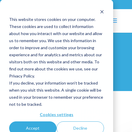
+33 (0)2 43 53 18 81
info@shortways.com
This website stores cookies on your computer.
These cookies are used to collect information
about how you interact with our website and allow
us to remember you. We use this information in
order to improve and customize your browsing
SHORTWAYS
experience and for analytics and metrics about our
visitors both on this website and other media. To
ASSISTANT
find out more about the cookies we use, see our
Privacy Policy.
If you decline, your information won’t be tracked
when you visit this website. A single cookie will be
used in your browser to remember your preference
not to be tracked.
Une solution unique
Cookies settings
pour faciliter
l’adoption de votre
Accept
Decline