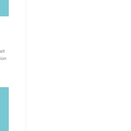
ait
tion