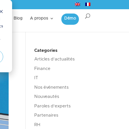
d
s
Blog
A propos
Démo
cs
r
Categories
Articles d'actualités
Finance
IT
Nos événements
Nouveautés
Paroles d'experts
Partenaires
RH