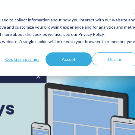
sed to collect information about how you interact with our website an
Votre expertise
Solutions
Clients
Ressource
rove and customize your browsing experience and for analytics and metri
t more about the cookies we use, see our Privacy Policy.
is website. A single cookie will be used in your browser to remember you
Cookies settings
Accept
Decline