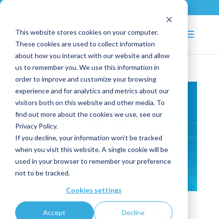
+33 (0)2 43 53 18 81
info@shortways.com
This website stores cookies on your computer.
These cookies are used to collect information
about how you interact with our website and allow
us to remember you. We use this information in
order to improve and customize your browsing
experience and for analytics and metrics about our
visitors both on this website and other media. To
find out more about the cookies we use, see our
Privacy Policy.
If you decline, your information won’t be tracked
when you visit this website. A single cookie will be
used in your browser to remember your preference
not to be tracked.
Cookies settings
Parole d’experts – Accompagner ses
Accept
Decline
utilisateurs dans leurs processus Finance et