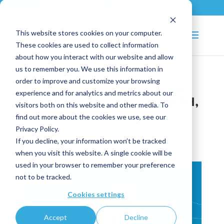
+33 (0)2 43 53 18 81
info@shortways.com
This website stores cookies on your computer.
These cookies are used to collect information
about how you interact with our website and allow
us to remember you. We use this information in
order to improve and customize your browsing
Parole d’experts – Assurer
experience and for analytics and metrics about our
l’adoption de son outil SIRH,
visitors both on this website and other media. To
Groupama
find out more about the cookies we use, see our
Privacy Policy.
May 30, 2024
|
Paroles d'experts
,
Transformation
If you decline, your information won’t be tracked
digitale
when you visit this website. A single cookie will be
used in your browser to remember your preference
not to be tracked.
Cookies settings
Accept
Decline