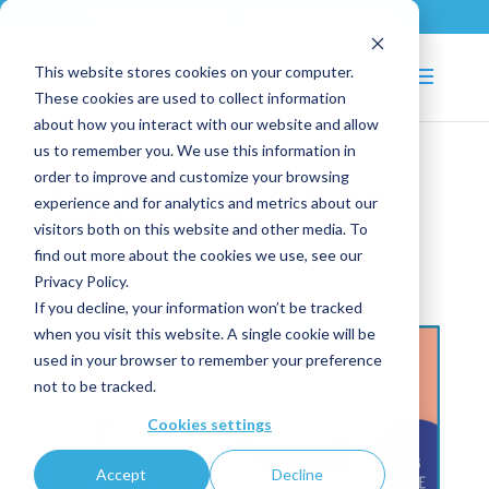
+33 (0)2 43 53 18 81
info@shortways.com
This website stores cookies on your computer.
These cookies are used to collect information
about how you interact with our website and allow
us to remember you. We use this information in
order to improve and customize your browsing
Club Talentsoft 2021 : ce
experience and for analytics and metrics about our
qu’il faut retenir
visitors both on this website and other media. To
find out more about the cookies we use, see our
Jun 9, 2021
|
Nos événements
,
Partenaires
,
RH
,
Privacy Policy.
Transformation digitale
If you decline, your information won’t be tracked
when you visit this website. A single cookie will be
used in your browser to remember your preference
not to be tracked.
Cookies settings
Accept
Decline