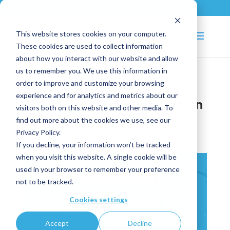
+33 (0)2 43 53 18 81
info@shortways.com
This website stores cookies on your computer.
These cookies are used to collect information
about how you interact with our website and allow
us to remember you. We use this information in
order to improve and customize your browsing
Pourquoi la qualité des
experience and for analytics and metrics about our
données est-elle toujours un
visitors both on this website and other media. To
sujet central sur l’ERP ?
find out more about the cookies we use, see our
Privacy Policy.
Jun 9, 2025
|
RH
If you decline, your information won’t be tracked
when you visit this website. A single cookie will be
used in your browser to remember your preference
not to be tracked.
Cookies settings
Accept
Decline