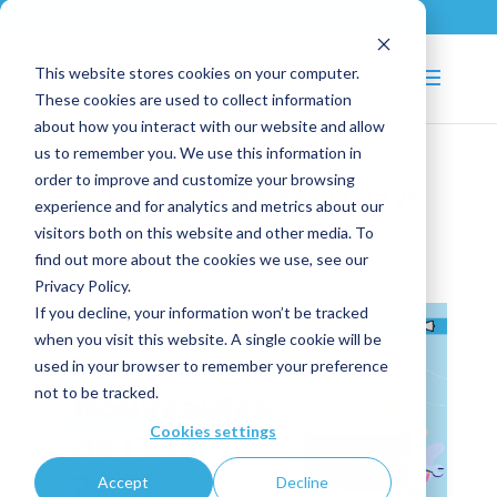
+33 (0)2 43 53 18 81
info@shortways.com
This website stores cookies on your computer.
These cookies are used to collect information
about how you interact with our website and allow
us to remember you. We use this information in
order to improve and customize your browsing
Les Nouveautés Shortways
experience and for analytics and metrics about our
Été 2021
visitors both on this website and other media. To
find out more about the cookies we use, see our
Oct 11, 2021
|
Nouveautés
Privacy Policy.
If you decline, your information won’t be tracked
when you visit this website. A single cookie will be
used in your browser to remember your preference
not to be tracked.
Cookies settings
Accept
Decline