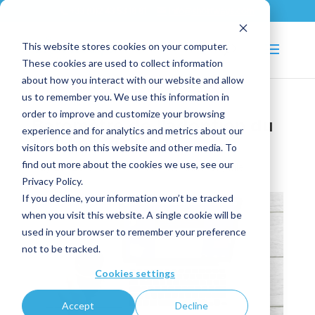
+33 (0)2 43 53 18 81
info@shortways.com
This website stores cookies on your computer.
These cookies are used to collect information
about how you interact with our website and allow
us to remember you. We use this information in
order to improve and customize your browsing
Baromètre de l’adoption du
experience and for analytics and metrics about our
SIRH en 2019
visitors both on this website and other media. To
find out more about the cookies we use, see our
May 29, 2019
|
IT
,
RH
,
Transformation digitale
Privacy Policy.
If you decline, your information won’t be tracked
when you visit this website. A single cookie will be
used in your browser to remember your preference
not to be tracked.
Cookies settings
Accept
Decline