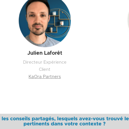
Julien Laforêt
Directeur Expérience
Client
KaOra Partners