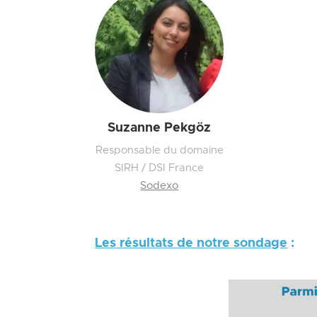
Suzanne Pekgöz
Responsable du domaine
SIRH / DSI France
Sodexo
Les résultats de notre sondage
: