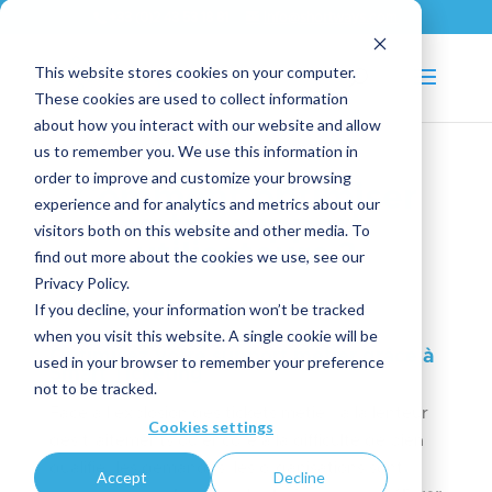
+33 (0)2 43 53 18 81
info@shortways.com
This website stores cookies on your computer.
These cookies are used to collect information
about how you interact with our website and allow
us to remember you. We use this information in
order to improve and customize your browsing
Comment optimiser
experience and for analytics and metrics about our
votre support
visitors both on this website and other media. To
utilisateurs ?
find out more about the cookies we use, see our
Privacy Policy.
If you decline, your information won’t be tracked
when you visit this website. A single cookie will be
Optimisez votre support métier grâce à
used in your browser to remember your preference
Smart Ticketing
not to be tracked.
Face à l’explosion des tickets métier, à la lenteur
Cookies settings
des traitements ou encore à la difficulté de bien
qualifier les demandes, les organisations sont
Accept
Decline