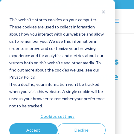
+33 (0)2 43 53 18 81
info@shortways.com
This website stores cookies on your computer.
These cookies are used to collect information
about how you interact with our website and allow
us to remember you. We use this information in
order to improve and customize your browsing
Mon SIRH : 1 fois par
experience and for analytics and metrics about our
an ! Accompagnez les
visitors both on this website and other media. To
utilisateurs
find out more about the cookies we use, see our
occasionnels de votre
Privacy Policy.
SIRH
If you decline, your information won’t be tracked
when you visit this website. A single cookie will be
used in your browser to remember your preference
not to be tracked.
Cookies settings
Accept
Decline